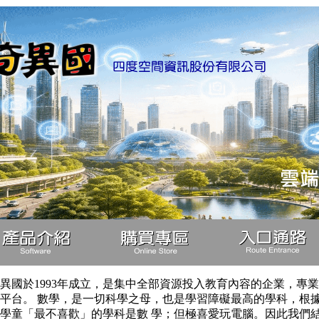
異國於1993年成立，是集中全部資源投入教育內容的企業，專
平台。 數學，是一切科學之母，也是學習障礙最高的學科，根
學童「最不喜歡」的學科是數 學；但極喜愛玩電腦。因此我們